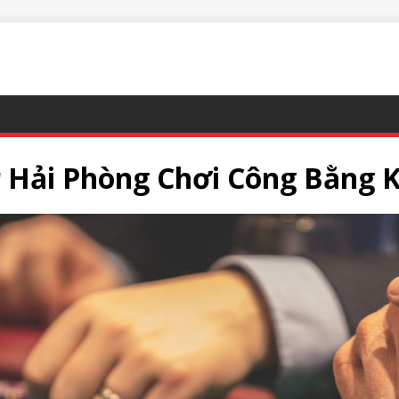
 Hải Phòng Chơi Công Bằng 