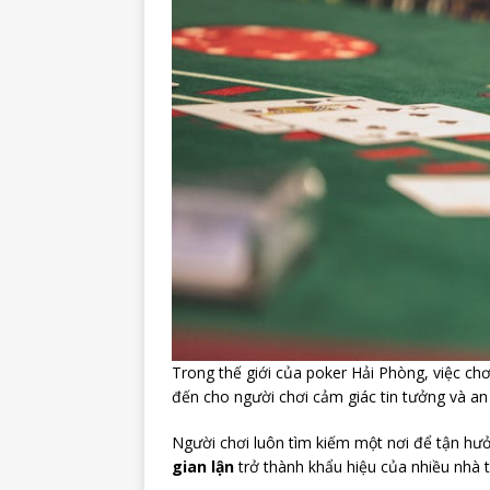
Trong thế giới của poker Hải Phòng, việc c
đến cho người chơi cảm giác tin tưởng và an 
Người chơi luôn tìm kiếm một nơi để tận hưởn
gian lận
trở thành khẩu hiệu của nhiều nhà t