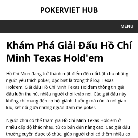
POKERVIET HUB
MENU
Khám Phá Giải Đấu Hồ Chí
Minh Texas Hold'em
Hồ Chí Minh đang trở thành một điểm đến nổi bật cho những
người yêu thích poker, đặc biệt là trong thể loại Texas
Hold’em. Giải đấu Hồ Chí Minh Texas Hold’em thông tin giải
đấu luôn thu hút nhiều người chơi khắp nơi. Các giải đấu này
không chỉ mang đến cơ hội giành thưởng mà còn là nơi giao
lưu, kết nối giữa những người đam mê poker.
Người chơi có thể tham gia Hồ Chí Minh Texas Hold’em ở
nhiều cấp độ khác nhau, từ cơ bản đến nâng cao. Các giải đấu
thường xuyên được tổ chức, giúp người chơi có thêm nhiều cơ